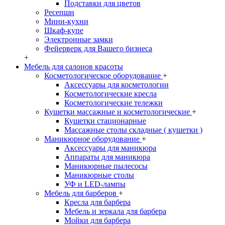
Подставки для цветов
Ресепшн
Мини-кухни
Шкаф-купе
Электронные замки
Фейерверк для Вашего бизнеса
+
Мебель для салонов красоты
Косметологическое оборудование
+
Аксессуары для косметологии
Косметологические кресла
Косметологические тележки
Кушетки массажные и косметологические
+
Кушетки стационарные
Массажные столы складные ( кушетки )
Маникюрное оборудование
+
Аксессуары для маникюра
Аппараты для маникюра
Маникюрные пылесосы
Маникюрные столы
УФ и LED-лампы
Мебель для барберов
+
Кресла для барбера
Мебель и зеркала для барбера
Мойки для барбера