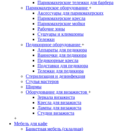
Парикмахерские тележки для барбера
Парикмахерское оборудование
+
Аксессуары для парикмахерских
Парикмахерские кресла
Парикмахерские мойки
Рабочие зоны
Сушуары и климазоны
Тележки
Педикюрное оборудование
+
Аппараты для педикюра
Ванночки для педикюра
Педикюрные кресла
Подставки для педикюра
Тележки для педикюра
Стерилизация и дезинфекция
Стулья мастеров
Ширмы
Оборудование для визажистов
+
Зеркала визажиста
Кресла для визажиста
Лампы для визажиста
Студии визажиста
+
Мебель для кафе
Банкетная мебель (складная)