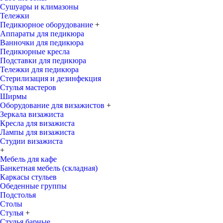
Сушуары и климазоны
Тележки
Педикюрное оборудование
+
Аппараты для педикюра
Ванночки для педикюра
Педикюрные кресла
Подставки для педикюра
Тележки для педикюра
Стерилизация и дезинфекция
Стулья мастеров
Ширмы
Оборудование для визажистов
+
Зеркала визажиста
Кресла для визажиста
Лампы для визажиста
Студии визажиста
+
Мебель для кафе
Банкетная мебель (складная)
Каркасы стульев
Обеденные группы
Подстолья
Столы
Стулья
+
Стулья барные