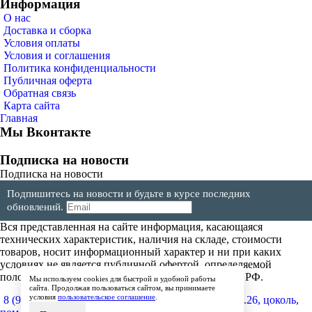
Информация
О нас
Доставка и сборка
Условия оплаты
Условия и соглашения
Политика конфиденциальности
Публичная оферта
Обратная связь
Карта сайта
Главная
Мы Вконтакте
Подписка на новости
Подписка на новости
Подпишитесь на новости и будьте в курсе последних
обновлений.
Вся представленная на сайте информация, касающаяся
технических характеристик, наличия на складе, стоимости
товаров, носит информационный характер и ни при каких
условиях не является публичной офертой, определяемой
положениями Статьи 437(2) Гражданского кодекса РФ.
Мы используем cookies для быстрой и удобной работы
сайта. Продолжая пользоваться сайтом, вы принимаете
условия
пользовательское соглашение
.
8 (904) 257-64-64
600017, г.Владимир, ул. Мира, д.26, цоколь,