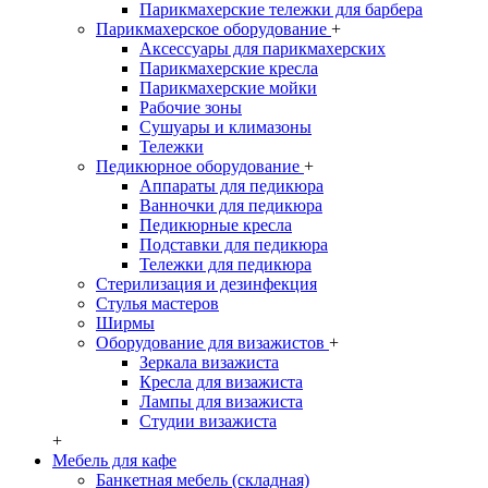
Парикмахерские тележки для барбера
Парикмахерское оборудование
+
Аксессуары для парикмахерских
Парикмахерские кресла
Парикмахерские мойки
Рабочие зоны
Сушуары и климазоны
Тележки
Педикюрное оборудование
+
Аппараты для педикюра
Ванночки для педикюра
Педикюрные кресла
Подставки для педикюра
Тележки для педикюра
Стерилизация и дезинфекция
Стулья мастеров
Ширмы
Оборудование для визажистов
+
Зеркала визажиста
Кресла для визажиста
Лампы для визажиста
Студии визажиста
+
Мебель для кафе
Банкетная мебель (складная)