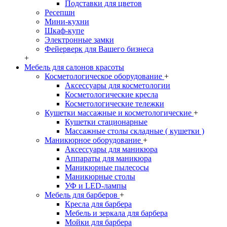
Подставки для цветов
Ресепшн
Мини-кухни
Шкаф-купе
Электронные замки
Фейерверк для Вашего бизнеса
+
Мебель для салонов красоты
Косметологическое оборудование
+
Аксессуары для косметологии
Косметологические кресла
Косметологические тележки
Кушетки массажные и косметологические
+
Кушетки стационарные
Массажные столы складные ( кушетки )
Маникюрное оборудование
+
Аксессуары для маникюра
Аппараты для маникюра
Маникюрные пылесосы
Маникюрные столы
УФ и LED-лампы
Мебель для барберов
+
Кресла для барбера
Мебель и зеркала для барбера
Мойки для барбера