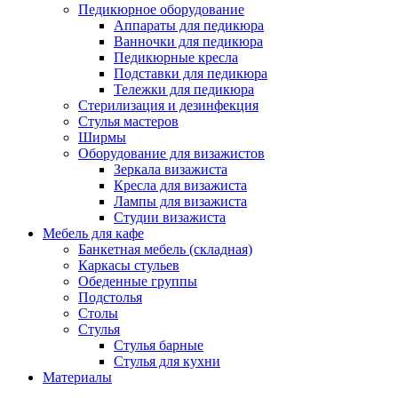
Педикюрное оборудование
Аппараты для педикюра
Ванночки для педикюра
Педикюрные кресла
Подставки для педикюра
Тележки для педикюра
Стерилизация и дезинфекция
Стулья мастеров
Ширмы
Оборудование для визажистов
Зеркала визажиста
Кресла для визажиста
Лампы для визажиста
Студии визажиста
Мебель для кафе
Банкетная мебель (складная)
Каркасы стульев
Обеденные группы
Подстолья
Столы
Стулья
Стулья барные
Стулья для кухни
Материалы