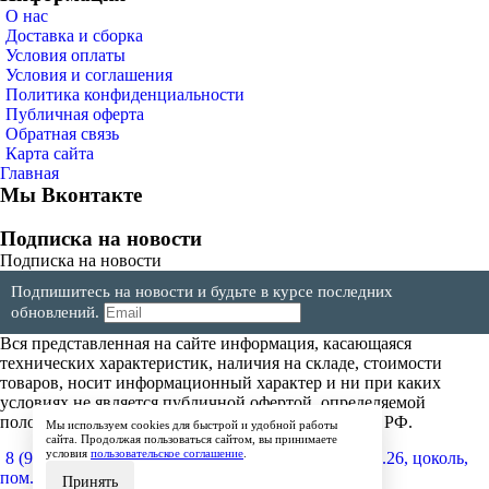
О нас
Доставка и сборка
Условия оплаты
Условия и соглашения
Политика конфиденциальности
Публичная оферта
Обратная связь
Карта сайта
Главная
Мы Вконтакте
Подписка на новости
Подписка на новости
Подпишитесь на новости и будьте в курсе последних
обновлений.
Вся представленная на сайте информация, касающаяся
технических характеристик, наличия на складе, стоимости
товаров, носит информационный характер и ни при каких
условиях не является публичной офертой, определяемой
положениями Статьи 437(2) Гражданского кодекса РФ.
Мы используем cookies для быстрой и удобной работы
сайта. Продолжая пользоваться сайтом, вы принимаете
условия
пользовательское соглашение
.
8 (904) 257-64-64
600017, г.Владимир, ул. Мира, д.26, цоколь,
пом.4
Принять