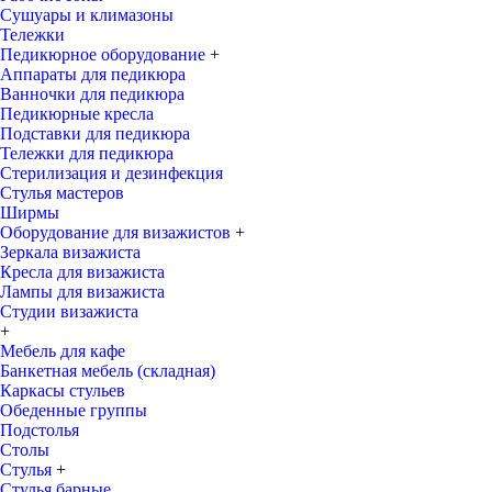
Сушуары и климазоны
Тележки
Педикюрное оборудование
+
Аппараты для педикюра
Ванночки для педикюра
Педикюрные кресла
Подставки для педикюра
Тележки для педикюра
Стерилизация и дезинфекция
Стулья мастеров
Ширмы
Оборудование для визажистов
+
Зеркала визажиста
Кресла для визажиста
Лампы для визажиста
Студии визажиста
+
Мебель для кафе
Банкетная мебель (складная)
Каркасы стульев
Обеденные группы
Подстолья
Столы
Стулья
+
Стулья барные