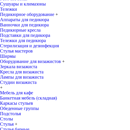
Сушуары и климазоны
Тележки
Педикюрное оборудование
+
Аппараты для педикюра
Ванночки для педикюра
Педикюрные кресла
Подставки для педикюра
Тележки для педикюра
Стерилизация и дезинфекция
Стулья мастеров
Ширмы
Оборудование для визажистов
+
Зеркала визажиста
Кресла для визажиста
Лампы для визажиста
Студии визажиста
+
Мебель для кафе
Банкетная мебель (складная)
Каркасы стульев
Обеденные группы
Подстолья
Столы
Стулья
+
Стулья барные