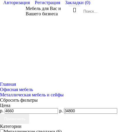
Авторизация
Регистрация
Закладки (
0
)
Мебель для Вас и
Вашего бизнеса
Товаров 0 (0р.)
ОФИСНАЯ МЕБЕЛЬ
МЕБЕЛЬ ДЛЯ САЛОНОВ КРАСОТЫ
МЕБЕЛЬ
Главная
Офисная мебель
Металлическая мебель и сейфы
Сбросить фильтры
Цена
р.
р.
Категории
Металлические стеллажи (6)