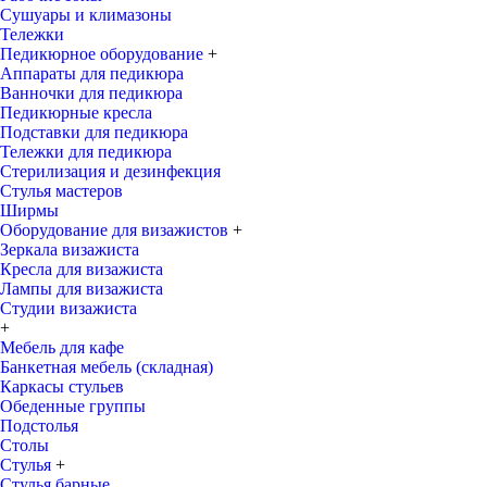
Сушуары и климазоны
Тележки
Педикюрное оборудование
+
Аппараты для педикюра
Ванночки для педикюра
Педикюрные кресла
Подставки для педикюра
Тележки для педикюра
Стерилизация и дезинфекция
Стулья мастеров
Ширмы
Оборудование для визажистов
+
Зеркала визажиста
Кресла для визажиста
Лампы для визажиста
Студии визажиста
+
Мебель для кафе
Банкетная мебель (складная)
Каркасы стульев
Обеденные группы
Подстолья
Столы
Стулья
+
Стулья барные