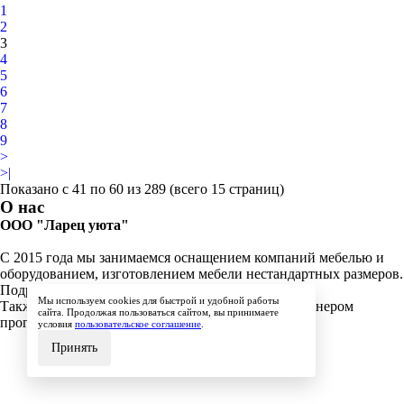
1
2
3
4
5
6
7
8
9
>
>|
Показано с 41 по 60 из 289 (всего 15 страниц)
О нас
ООО "Ларец уюта"
С 2015 года мы занимаемся оснащением компаний мебелью и
оборудованием, изготовлением мебели нестандартных размеров.
Подробнее о нас здесь
https://larecu.ru/about_us
Мы используем cookies для быстрой и удобной работы
Также с 2019 года мы являемся официальным партнером
сайта. Продолжая пользоваться сайтом, вы принимаете
программы "Я-предприниматель".
условия
пользовательское соглашение
.
Принять