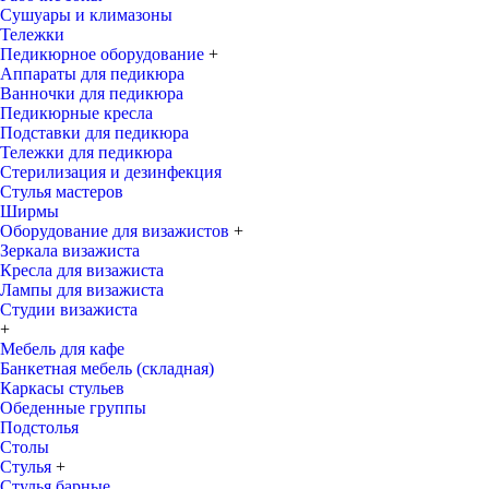
Сушуары и климазоны
Тележки
Педикюрное оборудование
+
Аппараты для педикюра
Ванночки для педикюра
Педикюрные кресла
Подставки для педикюра
Тележки для педикюра
Стерилизация и дезинфекция
Стулья мастеров
Ширмы
Оборудование для визажистов
+
Зеркала визажиста
Кресла для визажиста
Лампы для визажиста
Студии визажиста
+
Мебель для кафе
Банкетная мебель (складная)
Каркасы стульев
Обеденные группы
Подстолья
Столы
Стулья
+
Стулья барные