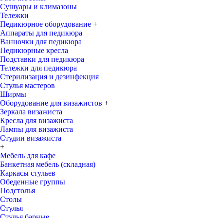
Сушуары и климазоны
Тележки
Педикюрное оборудование
+
Аппараты для педикюра
Ванночки для педикюра
Педикюрные кресла
Подставки для педикюра
Тележки для педикюра
Стерилизация и дезинфекция
Стулья мастеров
Ширмы
Оборудование для визажистов
+
Зеркала визажиста
Кресла для визажиста
Лампы для визажиста
Студии визажиста
+
Мебель для кафе
Банкетная мебель (складная)
Каркасы стульев
Обеденные группы
Подстолья
Столы
Стулья
+
Стулья барные