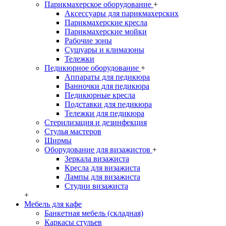
Парикмахерское оборудование
+
Аксессуары для парикмахерских
Парикмахерские кресла
Парикмахерские мойки
Рабочие зоны
Сушуары и климазоны
Тележки
Педикюрное оборудование
+
Аппараты для педикюра
Ванночки для педикюра
Педикюрные кресла
Подставки для педикюра
Тележки для педикюра
Стерилизация и дезинфекция
Стулья мастеров
Ширмы
Оборудование для визажистов
+
Зеркала визажиста
Кресла для визажиста
Лампы для визажиста
Студии визажиста
+
Мебель для кафе
Банкетная мебель (складная)
Каркасы стульев