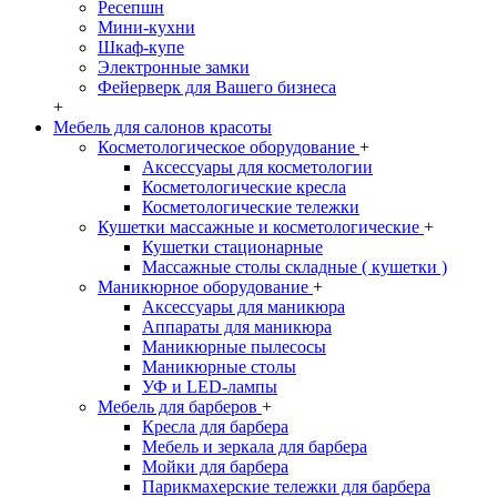
Ресепшн
Мини-кухни
Шкаф-купе
Электронные замки
Фейерверк для Вашего бизнеса
+
Мебель для салонов красоты
Косметологическое оборудование
+
Аксессуары для косметологии
Косметологические кресла
Косметологические тележки
Кушетки массажные и косметологические
+
Кушетки стационарные
Массажные столы складные ( кушетки )
Маникюрное оборудование
+
Аксессуары для маникюра
Аппараты для маникюра
Маникюрные пылесосы
Маникюрные столы
УФ и LED-лампы
Мебель для барберов
+
Кресла для барбера
Мебель и зеркала для барбера
Мойки для барбера
Парикмахерские тележки для барбера