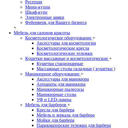
Ресепшн
Мини-кухни
Шкаф-купе
Электронные замки
Фейерверк для Вашего бизнеса
+
Мебель для салонов красоты
Косметологическое оборудование
+
Аксессуары для косметологии
Косметологические кресла
Косметологические тележки
Кушетки массажные и косметологические
+
Кушетки стационарные
Массажные столы складные ( кушетки )
Маникюрное оборудование
+
Аксессуары для маникюра
Аппараты для маникюра
Маникюрные пылесосы
Маникюрные столы
УФ и LED-лампы
Мебель для барберов
+
Кресла для барбера
Мебель и зеркала для барбера
Мойки для барбера
Парикмахерские тележки для барбера