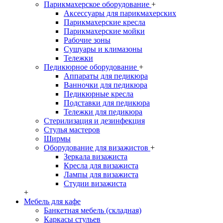
Парикмахерское оборудование
+
Аксессуары для парикмахерских
Парикмахерские кресла
Парикмахерские мойки
Рабочие зоны
Сушуары и климазоны
Тележки
Педикюрное оборудование
+
Аппараты для педикюра
Ванночки для педикюра
Педикюрные кресла
Подставки для педикюра
Тележки для педикюра
Стерилизация и дезинфекция
Стулья мастеров
Ширмы
Оборудование для визажистов
+
Зеркала визажиста
Кресла для визажиста
Лампы для визажиста
Студии визажиста
+
Мебель для кафе
Банкетная мебель (складная)
Каркасы стульев