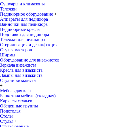
Сушуары и климазоны
Тележки
Педикюрное оборудование
+
Аппараты для педикюра
Ванночки для педикюра
Педикюрные кресла
Подставки для педикюра
Тележки для педикюра
Стерилизация и дезинфекция
Стулья мастеров
Ширмы
Оборудование для визажистов
+
Зеркала визажиста
Кресла для визажиста
Лампы для визажиста
Студии визажиста
+
Мебель для кафе
Банкетная мебель (складная)
Каркасы стульев
Обеденные группы
Подстолья
Столы
Стулья
+
Стулья барные