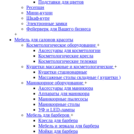
Подставки для цветов
Ресепшн
Мини-кухни
Шкаф-купе
Электронные замки
Фейерверк для Вашего бизнеса
+
Мебель для салонов красоты
Косметологическое оборудование
+
Аксессуары для косметологии
Косметологические кресла
Косметологические тележки
Кушетки массажные и косметологические
+
Кушетки стационарные
Массажные столы складные ( кушетки )
Маникюрное оборудование
+
Аксессуары для маникюра
Аппараты для маникюра
Маникюрные пылесосы
Маникюрные столы
УФ и LED-лампы
Мебель для барберов
+
Кресла для барбера
Мебель и зеркала для барбера
Мойки для барбера