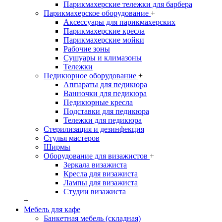
Парикмахерские тележки для барбера
Парикмахерское оборудование
+
Аксессуары для парикмахерских
Парикмахерские кресла
Парикмахерские мойки
Рабочие зоны
Сушуары и климазоны
Тележки
Педикюрное оборудование
+
Аппараты для педикюра
Ванночки для педикюра
Педикюрные кресла
Подставки для педикюра
Тележки для педикюра
Стерилизация и дезинфекция
Стулья мастеров
Ширмы
Оборудование для визажистов
+
Зеркала визажиста
Кресла для визажиста
Лампы для визажиста
Студии визажиста
+
Мебель для кафе
Банкетная мебель (складная)