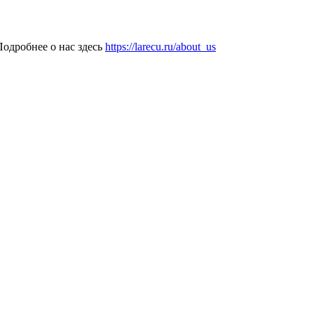
одробнее о нас здесь
https://larecu.ru/about_us