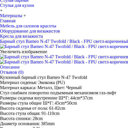
Стулья барные
Стулья для кухни
+
Материалы
+
Главная
Мебель для салонов красоты
Оборудование для визажистов
Кресла для визажиста
Барный стул Barneo N-47 Twofold / Black - FPU светл-коричневы
Увеличить изображение
Описание
Отзывов (0)
Кухонный барный стул Barneo N-47 Twofold
Материал сиденья: Экокожа (PU)
Материал каркаса: Металл, Цвет: Черный
Стул снабжен поворотно подъемным механизмом газ-лифт
Размеры сиденья внутренние Ш*Г: 44cm*37cm
Размеры стула общие Ш*Г: 45cm*50cm
Высота сиденья от пола: 61-82cm
Высота стула общая: 91-110cm
Высота спинки: 28cm
Диаметр основания: 385mm