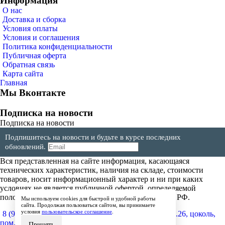
Информация
О нас
Доставка и сборка
Условия оплаты
Условия и соглашения
Политика конфиденциальности
Публичная оферта
Обратная связь
Карта сайта
Главная
Мы Вконтакте
Подписка на новости
Подписка на новости
Подпишитесь на новости и будьте в курсе последних
обновлений.
Вся представленная на сайте информация, касающаяся
технических характеристик, наличия на складе, стоимости
товаров, носит информационный характер и ни при каких
условиях не является публичной офертой, определяемой
положениями Статьи 437(2) Гражданского кодекса РФ.
Мы используем cookies для быстрой и удобной работы
сайта. Продолжая пользоваться сайтом, вы принимаете
условия
пользовательское соглашение
.
8 (904) 257-64-64
600017, г.Владимир, ул. Мира, д.26, цоколь,
пом.4
Принять