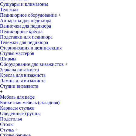
Сушуары и климазоны
Тележки
Педикюрное оборудование
+
Аппараты для педикюра
Ванночки для педикюра
Педикюрные кресла
Подставки для педикюра
Тележки для педикюра
Стерилизация и дезинфекция
Стулья мастеров
Ширмы
Оборудование для визажистов
+
Зеркала визажиста
Кресла для визажиста
Лампы для визажиста
Студии визажиста
+
Мебель для кафе
Банкетная мебель (складная)
Каркасы стульев
Обеденные группы
Подстолья
Столы
Стулья
+
Стулья барные