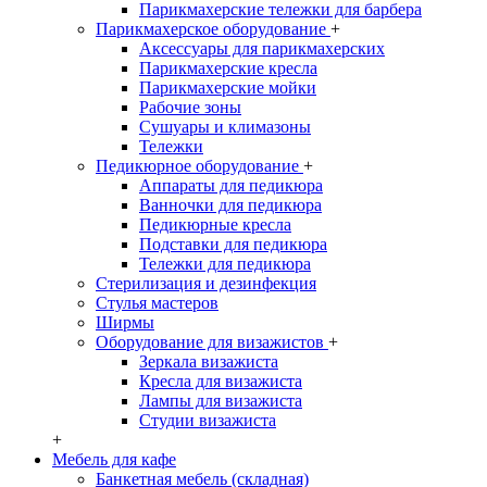
Парикмахерские тележки для барбера
Парикмахерское оборудование
+
Аксессуары для парикмахерских
Парикмахерские кресла
Парикмахерские мойки
Рабочие зоны
Сушуары и климазоны
Тележки
Педикюрное оборудование
+
Аппараты для педикюра
Ванночки для педикюра
Педикюрные кресла
Подставки для педикюра
Тележки для педикюра
Стерилизация и дезинфекция
Стулья мастеров
Ширмы
Оборудование для визажистов
+
Зеркала визажиста
Кресла для визажиста
Лампы для визажиста
Студии визажиста
+
Мебель для кафе
Банкетная мебель (складная)