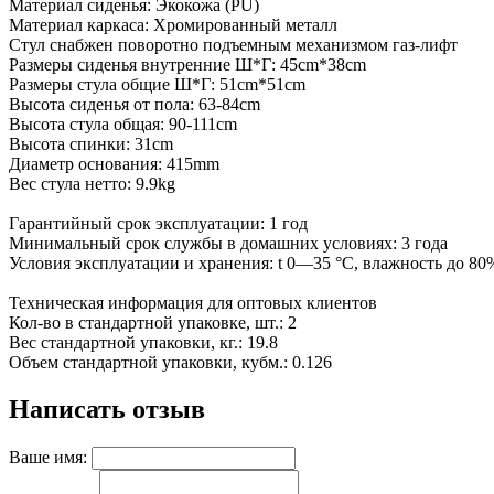
Материал сиденья: Экокожа (PU)
Материал каркаса: Хромированный металл
Стул снабжен поворотно подъемным механизмом газ-лифт
Размеры сиденья внутренние Ш*Г: 45cm*38cm
Размеры стула общие Ш*Г: 51cm*51cm
Высота сиденья от пола: 63-84cm
Высота стула общая: 90-111cm
Высота спинки: 31cm
Диаметр основания: 415mm
Вес стула нетто: 9.9kg
Гарантийный срок эксплуатации: 1 год
Минимальный срок службы в домашних условиях: 3 года
Условия эксплуатации и хранения: t 0—35 °С, влажность до 80%
Техническая информация для оптовых клиентов
Кол-во в стандартной упаковке, шт.: 2
Вес стандартной упаковки, кг.: 19.8
Объем стандартной упаковки, кубм.: 0.126
Написать отзыв
Ваше имя: