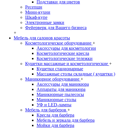
Подставки для цветов
Ресепшн
Мини-кухни
Шкаф-купе
Электронные замки
Фейерверк для Вашего бизнеса
+
Мебель для салонов красоты
Косметологическое оборудование
+
Аксессуары для косметологии
Косметологические кресла
Косметологические тележки
Кушетки массажные и косметологические
+
Кушетки стационарные
Массажные столы складные ( кушетки )
Маникюрное оборудование
+
Аксессуары для маникюра
Аппараты для маникюра
Маникюрные пылесосы
Маникюрные столы
УФ и LED-лампы
Мебель для барберов
+
Кресла для барбера
Мебель и зеркала для барбера
Мойки для барбера