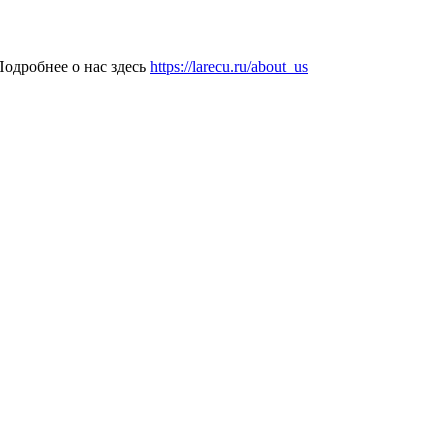
одробнее о нас здесь
https://larecu.ru/about_us