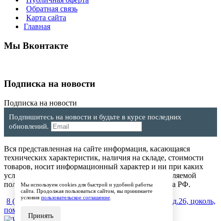
Обратная связь
Карта сайта
Главная
Мы Вконтакте
Подписка на новости
Подписка на новости
Подпишитесь на новости и будьте в курсе последних
обновлений.
Вся представленная на сайте информация, касающаяся
технических характеристик, наличия на складе, стоимости
товаров, носит информационный характер и ни при каких
условиях не является публичной офертой, определяемой
положениями Статьи 437(2) Гражданского кодекса РФ.
Мы используем cookies для быстрой и удобной работы
сайта. Продолжая пользоваться сайтом, вы принимаете
условия
пользовательское соглашение
.
8 (904) 257-64-64
600017, г.Владимир, ул. Мира, д.26, цоколь,
пом.4
Принять