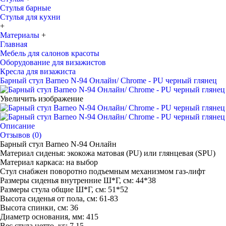
Стулья барные
Стулья для кухни
+
Материалы
+
Главная
Мебель для салонов красоты
Оборудование для визажистов
Кресла для визажиста
Барный стул Barneo N-94 Онлайн/ Chrome - PU черный глянец
Увеличить изображение
Описание
Отзывов (0)
Барный стул Barneo N-94 Онлайн
Материал сиденья: экокожа матовая (PU) или глянцевая (SPU)
Материал каркаса: на выбор
Стул снабжен поворотно подъемным механизмом газ-лифт
Размеры сиденья внутренние Ш*Г, см: 44*38
Размеры стула общие Ш*Г, см: 51*52
Высота сиденья от пола, см: 61-83
Высота спинки, см: 36
Диаметр основания, мм: 415
Вес стула нетто, кг: 7.15