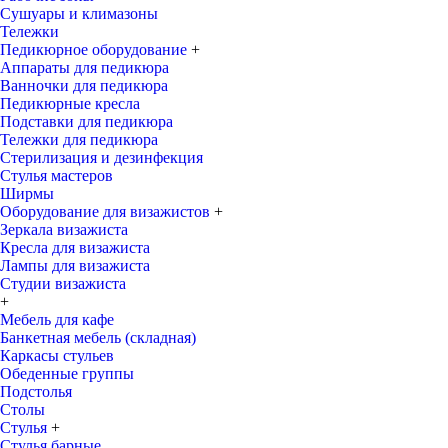
Сушуары и климазоны
Тележки
Педикюрное оборудование
+
Аппараты для педикюра
Ванночки для педикюра
Педикюрные кресла
Подставки для педикюра
Тележки для педикюра
Стерилизация и дезинфекция
Стулья мастеров
Ширмы
Оборудование для визажистов
+
Зеркала визажиста
Кресла для визажиста
Лампы для визажиста
Студии визажиста
+
Мебель для кафе
Банкетная мебель (складная)
Каркасы стульев
Обеденные группы
Подстолья
Столы
Стулья
+
Стулья барные