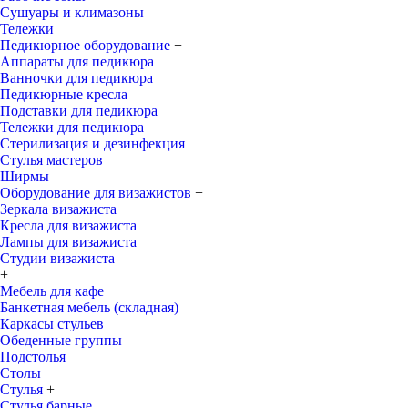
Сушуары и климазоны
Тележки
Педикюрное оборудование
+
Аппараты для педикюра
Ванночки для педикюра
Педикюрные кресла
Подставки для педикюра
Тележки для педикюра
Стерилизация и дезинфекция
Стулья мастеров
Ширмы
Оборудование для визажистов
+
Зеркала визажиста
Кресла для визажиста
Лампы для визажиста
Студии визажиста
+
Мебель для кафе
Банкетная мебель (складная)
Каркасы стульев
Обеденные группы
Подстолья
Столы
Стулья
+
Стулья барные