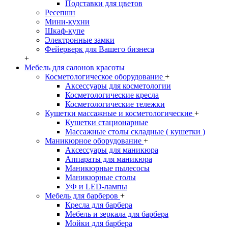
Подставки для цветов
Ресепшн
Мини-кухни
Шкаф-купе
Электронные замки
Фейерверк для Вашего бизнеса
+
Мебель для салонов красоты
Косметологическое оборудование
+
Аксессуары для косметологии
Косметологические кресла
Косметологические тележки
Кушетки массажные и косметологические
+
Кушетки стационарные
Массажные столы складные ( кушетки )
Маникюрное оборудование
+
Аксессуары для маникюра
Аппараты для маникюра
Маникюрные пылесосы
Маникюрные столы
УФ и LED-лампы
Мебель для барберов
+
Кресла для барбера
Мебель и зеркала для барбера
Мойки для барбера