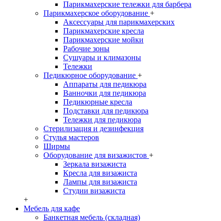
Парикмахерские тележки для барбера
Парикмахерское оборудование
+
Аксессуары для парикмахерских
Парикмахерские кресла
Парикмахерские мойки
Рабочие зоны
Сушуары и климазоны
Тележки
Педикюрное оборудование
+
Аппараты для педикюра
Ванночки для педикюра
Педикюрные кресла
Подставки для педикюра
Тележки для педикюра
Стерилизация и дезинфекция
Стулья мастеров
Ширмы
Оборудование для визажистов
+
Зеркала визажиста
Кресла для визажиста
Лампы для визажиста
Студии визажиста
+
Мебель для кафе
Банкетная мебель (складная)