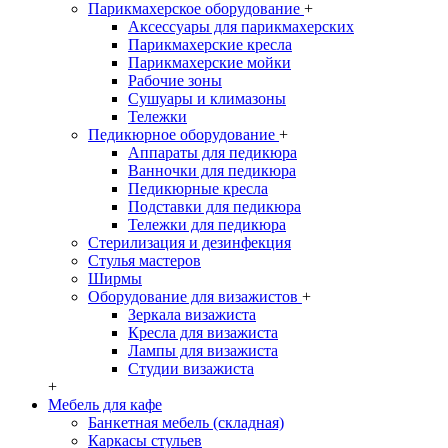
Парикмахерское оборудование
+
Аксессуары для парикмахерских
Парикмахерские кресла
Парикмахерские мойки
Рабочие зоны
Сушуары и климазоны
Тележки
Педикюрное оборудование
+
Аппараты для педикюра
Ванночки для педикюра
Педикюрные кресла
Подставки для педикюра
Тележки для педикюра
Стерилизация и дезинфекция
Стулья мастеров
Ширмы
Оборудование для визажистов
+
Зеркала визажиста
Кресла для визажиста
Лампы для визажиста
Студии визажиста
+
Мебель для кафе
Банкетная мебель (складная)
Каркасы стульев