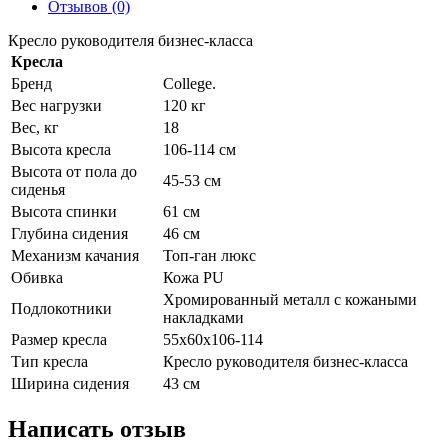
Отзывов (0)
Кресло руководителя бизнес-класса
Кресла
Бренд
College.
Вес нагрузки
120 кг
Вес, кг
18
Высота кресла
106-114 см
Высота от пола до
45-53 см
сиденья
Высота спинки
61 см
Глубина сидения
46 см
Механизм качания
Топ-ган люкс
Обивка
Кожа PU
Хромированный металл с кожаными
Подлокотники
накладками
Размер кресла
55x60x106-114
Тип кресла
Кресло руководителя бизнес-класса
Ширина сидения
43 см
Написать отзыв