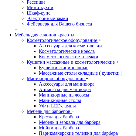
Ресепшн
Мини-кухни
Шкаф-купе
Электронные замки
Фейерверк для Вашего бизнеса
+
Мебель для салонов красоты
Косметологическое оборудование
+
Аксессуары для косметологии
Косметологические кресла
Косметологические тележки
Кушетки массажные и косметологические
+
Кушетки стационарные
Массажные столы складные ( кушетки )
Маникюрное оборудование
+
Аксессуары для маникюра
Аппараты для маникюра
Маникюрные пылесосы
Маникюрные столы
УФ и LED-лампы
Мебель для барберов
+
Кресла для барбера
Мебель и зеркала для барбера
Мойки для барбера
Парикмахерские тележки для барбера