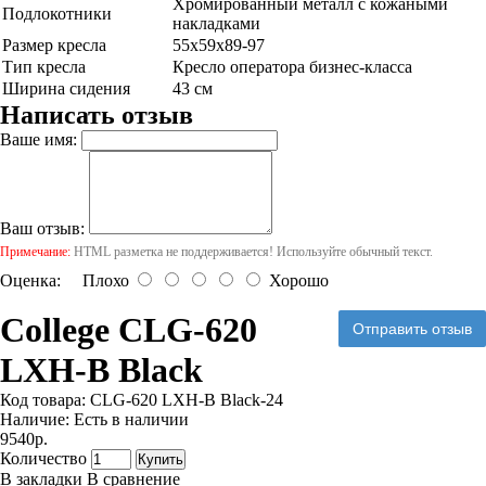
Хромированный металл с кожаными
Подлокотники
накладками
Размер кресла
55x59x89-97
Тип кресла
Кресло оператора бизнес-класса
Ширина сидения
43 см
Написать отзыв
Ваше имя:
Ваш отзыв:
Примечание:
HTML разметка не поддерживается! Используйте обычный текст.
Оценка:
Плохо
Хорошо
College CLG-620
Отправить отзыв
LXH-B Black
Код товара:
CLG-620 LXH-B Black-24
Наличие:
Есть в наличии
9540р.
Количество
Купить
В закладки
В сравнение