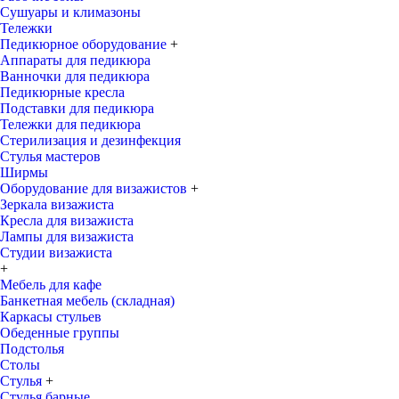
Сушуары и климазоны
Тележки
Педикюрное оборудование
+
Аппараты для педикюра
Ванночки для педикюра
Педикюрные кресла
Подставки для педикюра
Тележки для педикюра
Стерилизация и дезинфекция
Стулья мастеров
Ширмы
Оборудование для визажистов
+
Зеркала визажиста
Кресла для визажиста
Лампы для визажиста
Студии визажиста
+
Мебель для кафе
Банкетная мебель (складная)
Каркасы стульев
Обеденные группы
Подстолья
Столы
Стулья
+
Стулья барные