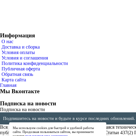
Информация
О нас
Доставка и сборка
Условия оплаты
Условия и соглашения
Политика конфиденциальности
Публичная оферта
Обратная связь
Карта сайта
Главная
Мы Вконтакте
Подписка на новости
Подписка на новости
Подпишитесь на новости и будьте в курсе последних обновлений.
Вся представленная на сайте информация, касающаяся техническ
Мы используем cookies для быстрой и удобной работы
публичной офертой, определяемой положениями Статьи 437(2) 
сайта. Продолжая пользоваться сайтом, вы принимаете
условия
пользовательское соглашение
.