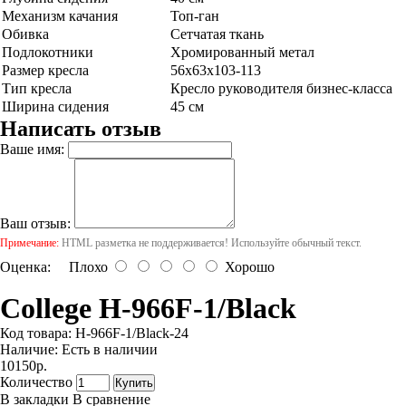
Механизм качания
Топ-ган
Обивка
Cетчатая ткань
Подлокотники
Хромированный метал
Размер кресла
56x63x103-113
Тип кресла
Кресло руководителя бизнес-класса
Ширина сидения
45 см
Написать отзыв
Ваше имя:
Ваш отзыв:
Примечание:
HTML разметка не поддерживается! Используйте обычный текст.
Оценка:
Плохо
Хорошо
College H-966F-1/Black
Код товара:
H-966F-1/Black-24
Наличие:
Есть в наличии
10150р.
Количество
Купить
В закладки
В сравнение