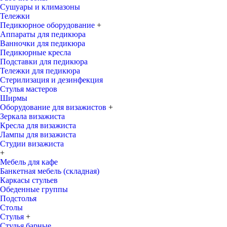
Сушуары и климазоны
Тележки
Педикюрное оборудование
+
Аппараты для педикюра
Ванночки для педикюра
Педикюрные кресла
Подставки для педикюра
Тележки для педикюра
Стерилизация и дезинфекция
Стулья мастеров
Ширмы
Оборудование для визажистов
+
Зеркала визажиста
Кресла для визажиста
Лампы для визажиста
Студии визажиста
+
Мебель для кафе
Банкетная мебель (складная)
Каркасы стульев
Обеденные группы
Подстолья
Столы
Стулья
+
Стулья барные