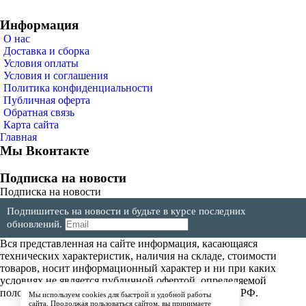
Информация
О нас
Доставка и сборка
Условия оплаты
Условия и соглашения
Политика конфиденциальности
Публичная оферта
Обратная связь
Карта сайта
Главная
Мы Вконтакте
Подписка на новости
Подписка на новости
Подпишитесь на новости и будьте в курсе последних
обновлений.
Вся представленная на сайте информация, касающаяся
технических характеристик, наличия на складе, стоимости
товаров, носит информационный характер и ни при каких
условиях не является публичной офертой, определяемой
положениями Статьи 437(2) Гражданского кодекса РФ.
Мы используем cookies для быстрой и удобной работы
сайта. Продолжая пользоваться сайтом, вы принимаете