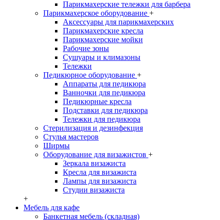
Парикмахерские тележки для барбера
Парикмахерское оборудование
+
Аксессуары для парикмахерских
Парикмахерские кресла
Парикмахерские мойки
Рабочие зоны
Сушуары и климазоны
Тележки
Педикюрное оборудование
+
Аппараты для педикюра
Ванночки для педикюра
Педикюрные кресла
Подставки для педикюра
Тележки для педикюра
Стерилизация и дезинфекция
Стулья мастеров
Ширмы
Оборудование для визажистов
+
Зеркала визажиста
Кресла для визажиста
Лампы для визажиста
Студии визажиста
+
Мебель для кафе
Банкетная мебель (складная)