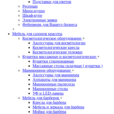
Подставки для цветов
Ресепшн
Мини-кухни
Шкаф-купе
Электронные замки
Фейерверк для Вашего бизнеса
+
Мебель для салонов красоты
Косметологическое оборудование
+
Аксессуары для косметологии
Косметологические кресла
Косметологические тележки
Кушетки массажные и косметологические
+
Кушетки стационарные
Массажные столы складные ( кушетки )
Маникюрное оборудование
+
Аксессуары для маникюра
Аппараты для маникюра
Маникюрные пылесосы
Маникюрные столы
УФ и LED-лампы
Мебель для барберов
+
Кресла для барбера
Мебель и зеркала для барбера
Мойки для барбера