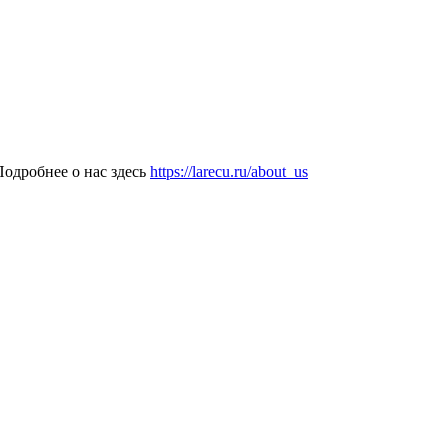
одробнее о нас здесь
https://larecu.ru/about_us