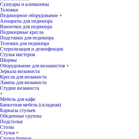
Сушуары и климазоны
Тележки
Педикюрное оборудование
+
Аппараты для педикюра
Ванночки для педикюра
Педикюрные кресла
Подставки для педикюра
Тележки для педикюра
Стерилизация и дезинфекция
Стулья мастеров
Ширмы
Оборудование для визажистов
+
Зеркала визажиста
Кресла для визажиста
Лампы для визажиста
Студии визажиста
+
Мебель для кафе
Банкетная мебель (складная)
Каркасы стульев
Обеденные группы
Подстолья
Столы
Стулья
+
Стулья барные