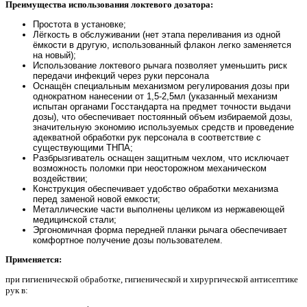
Преимущества использования локтевого дозатора:
Простота в установке;
Лёгкость в обслуживании (нет этапа переливания из одной
ёмкости в другую, использованный флакон легко заменяется
на новый);
Использование локтевого рычага позволяет уменьшить риск
передачи инфекций через руки персонала
Оснащён специальным механизмом регулирования дозы при
однократном нанесении от 1,5-2,5мл (указанный механизм
испытан органами Госстандарта на предмет точности выдачи
дозы), что обеспечивает постоянный объем избираемой дозы,
значительную экономию используемых средств и проведение
адекватной обработки рук персонала в соответствие с
существующими ТНПА;
Разбрызгиватель оснащен защитным чехлом, что исключает
возможность поломки при неосторожном механическом
воздействии;
Конструкция обеспечивает удобство обработки механизма
перед заменой новой емкости;
Металлические части выполнены целиком из нержавеющей
медицинской стали;
Эргономичная форма передней планки рычага обеспечивает
комфортное получение дозы пользователем.
Применяется:
при гигиенической обработке, гигиенической и хирургической антисептике
рук в: