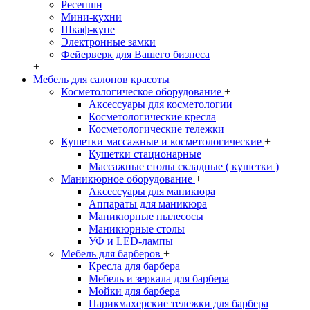
Ресепшн
Мини-кухни
Шкаф-купе
Электронные замки
Фейерверк для Вашего бизнеса
+
Мебель для салонов красоты
Косметологическое оборудование
+
Аксессуары для косметологии
Косметологические кресла
Косметологические тележки
Кушетки массажные и косметологические
+
Кушетки стационарные
Массажные столы складные ( кушетки )
Маникюрное оборудование
+
Аксессуары для маникюра
Аппараты для маникюра
Маникюрные пылесосы
Маникюрные столы
УФ и LED-лампы
Мебель для барберов
+
Кресла для барбера
Мебель и зеркала для барбера
Мойки для барбера
Парикмахерские тележки для барбера