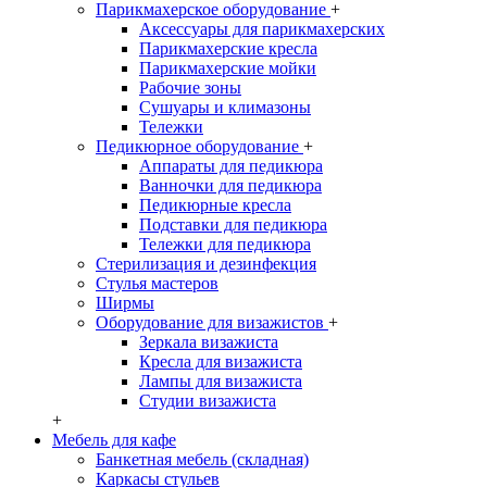
Парикмахерское оборудование
+
Аксессуары для парикмахерских
Парикмахерские кресла
Парикмахерские мойки
Рабочие зоны
Сушуары и климазоны
Тележки
Педикюрное оборудование
+
Аппараты для педикюра
Ванночки для педикюра
Педикюрные кресла
Подставки для педикюра
Тележки для педикюра
Стерилизация и дезинфекция
Стулья мастеров
Ширмы
Оборудование для визажистов
+
Зеркала визажиста
Кресла для визажиста
Лампы для визажиста
Студии визажиста
+
Мебель для кафе
Банкетная мебель (складная)
Каркасы стульев