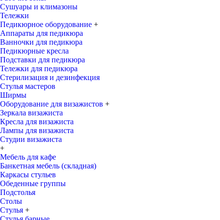
Сушуары и климазоны
Тележки
Педикюрное оборудование
+
Аппараты для педикюра
Ванночки для педикюра
Педикюрные кресла
Подставки для педикюра
Тележки для педикюра
Стерилизация и дезинфекция
Стулья мастеров
Ширмы
Оборудование для визажистов
+
Зеркала визажиста
Кресла для визажиста
Лампы для визажиста
Студии визажиста
+
Мебель для кафе
Банкетная мебель (складная)
Каркасы стульев
Обеденные группы
Подстолья
Столы
Стулья
+
Стулья барные