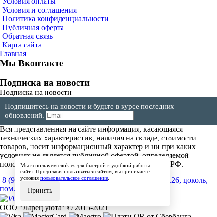
Условия оплаты
Условия и соглашения
Политика конфиденциальности
Публичная оферта
Обратная связь
Карта сайта
Главная
Мы Вконтакте
Подписка на новости
Подписка на новости
Подпишитесь на новости и будьте в курсе последних
обновлений.
Вся представленная на сайте информация, касающаяся
технических характеристик, наличия на складе, стоимости
товаров, носит информационный характер и ни при каких
условиях не является публичной офертой, определяемой
положениями Статьи 437(2) Гражданского кодекса РФ.
Мы используем cookies для быстрой и удобной работы
сайта. Продолжая пользоваться сайтом, вы принимаете
условия
пользовательское соглашение
.
8 (904) 257-64-64
600017, г.Владимир, ул. Мира, д.26, цоколь,
пом.4
Принять
ООО "Ларец уюта" © 2015-2021