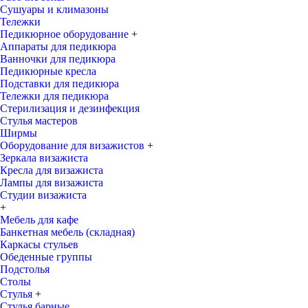
Сушуары и климазоны
Тележки
Педикюрное оборудование
+
Аппараты для педикюра
Ванночки для педикюра
Педикюрные кресла
Подставки для педикюра
Тележки для педикюра
Стерилизация и дезинфекция
Стулья мастеров
Ширмы
Оборудование для визажистов
+
Зеркала визажиста
Кресла для визажиста
Лампы для визажиста
Студии визажиста
+
Мебель для кафе
Банкетная мебель (складная)
Каркасы стульев
Обеденные группы
Подстолья
Столы
Стулья
+
Стулья барные