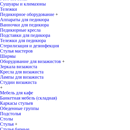
Сушуары и климазоны
Тележки
Педикюрное оборудование
+
Аппараты для педикюра
Ванночки для педикюра
Педикюрные кресла
Подставки для педикюра
Тележки для педикюра
Стерилизация и дезинфекция
Стулья мастеров
Ширмы
Оборудование для визажистов
+
Зеркала визажиста
Кресла для визажиста
Лампы для визажиста
Студии визажиста
+
Мебель для кафе
Банкетная мебель (складная)
Каркасы стульев
Обеденные группы
Подстолья
Столы
Стулья
+
Стулья барные