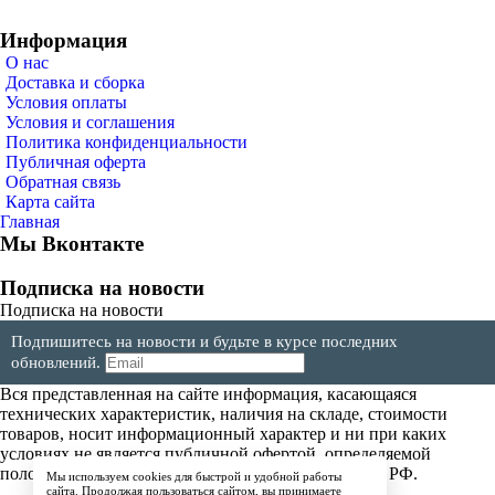
Информация
О нас
Доставка и сборка
Условия оплаты
Условия и соглашения
Политика конфиденциальности
Публичная оферта
Обратная связь
Карта сайта
Главная
Мы Вконтакте
Подписка на новости
Подписка на новости
Подпишитесь на новости и будьте в курсе последних
обновлений.
Вся представленная на сайте информация, касающаяся
технических характеристик, наличия на складе, стоимости
товаров, носит информационный характер и ни при каких
условиях не является публичной офертой, определяемой
положениями Статьи 437(2) Гражданского кодекса РФ.
Мы используем cookies для быстрой и удобной работы
сайта. Продолжая пользоваться сайтом, вы принимаете