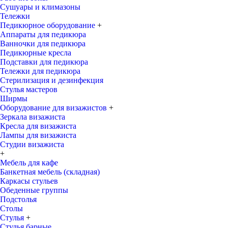
Сушуары и климазоны
Тележки
Педикюрное оборудование
+
Аппараты для педикюра
Ванночки для педикюра
Педикюрные кресла
Подставки для педикюра
Тележки для педикюра
Стерилизация и дезинфекция
Стулья мастеров
Ширмы
Оборудование для визажистов
+
Зеркала визажиста
Кресла для визажиста
Лампы для визажиста
Студии визажиста
+
Мебель для кафе
Банкетная мебель (складная)
Каркасы стульев
Обеденные группы
Подстолья
Столы
Стулья
+
Стулья барные