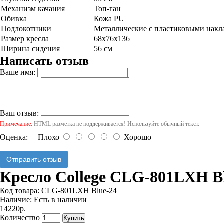
Механизм качания
Топ-ган
Обивка
Кожа PU
Подлокотники
Металлические с пластиковыми накл
Размер кресла
68x76x136
Ширина сидения
56 см
Написать отзыв
Ваше имя:
Ваш отзыв:
Примечание:
HTML разметка не поддерживается! Используйте обычный текст.
Оценка:
Плохо
Хорошо
Отправить отзыв
Кресло College CLG-801LXH B
Код товара:
CLG-801LXH Blue-24
Наличие:
Есть в наличии
14220р.
Количество
Купить