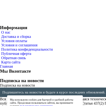
Информация
О нас
Доставка и сборка
Условия оплаты
Условия и соглашения
Политика конфиденциальности
Публичная оферта
Обратная связь
Карта сайта
Главная
Мы Вконтакте
Подписка на новости
Подписка на новости
Подпишитесь на новости и будьте в курсе последних обновлений.
Вся представленная на сайте информация, касающаяся техническ
Мы используем cookies для быстрой и удобной работы
публичной офертой, определяемой положениями Статьи 437(2) 
сайта. Продолжая пользоваться сайтом, вы принимаете
условия
пользовательское соглашение
.