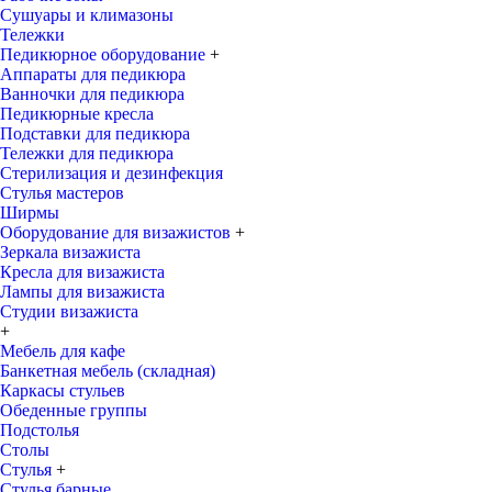
Сушуары и климазоны
Тележки
Педикюрное оборудование
+
Аппараты для педикюра
Ванночки для педикюра
Педикюрные кресла
Подставки для педикюра
Тележки для педикюра
Стерилизация и дезинфекция
Стулья мастеров
Ширмы
Оборудование для визажистов
+
Зеркала визажиста
Кресла для визажиста
Лампы для визажиста
Студии визажиста
+
Мебель для кафе
Банкетная мебель (складная)
Каркасы стульев
Обеденные группы
Подстолья
Столы
Стулья
+
Стулья барные