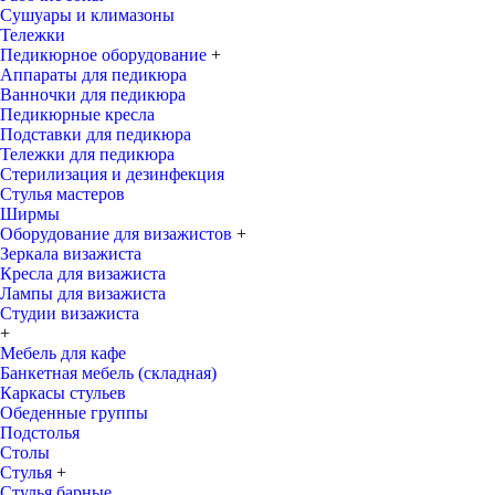
Сушуары и климазоны
Тележки
Педикюрное оборудование
+
Аппараты для педикюра
Ванночки для педикюра
Педикюрные кресла
Подставки для педикюра
Тележки для педикюра
Стерилизация и дезинфекция
Стулья мастеров
Ширмы
Оборудование для визажистов
+
Зеркала визажиста
Кресла для визажиста
Лампы для визажиста
Студии визажиста
+
Мебель для кафе
Банкетная мебель (складная)
Каркасы стульев
Обеденные группы
Подстолья
Столы
Стулья
+
Стулья барные