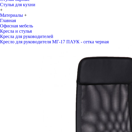
Стулья для кухни
+
Материалы
+
Главная
Офисная мебель
Кресла и стулья
Кресла для руководителей
Кресло для руководителя МГ-17 ПАУК - сетка черная