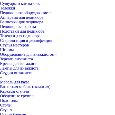
Сушуары и климазоны
Тележки
Педикюрное оборудование
+
Аппараты для педикюра
Ванночки для педикюра
Педикюрные кресла
Подставки для педикюра
Тележки для педикюра
Стерилизация и дезинфекция
Стулья мастеров
Ширмы
Оборудование для визажистов
+
Зеркала визажиста
Кресла для визажиста
Лампы для визажиста
Студии визажиста
+
Мебель для кафе
Банкетная мебель (складная)
Каркасы стульев
Обеденные группы
Подстолья
Столы
Стулья
+
Стулья барные