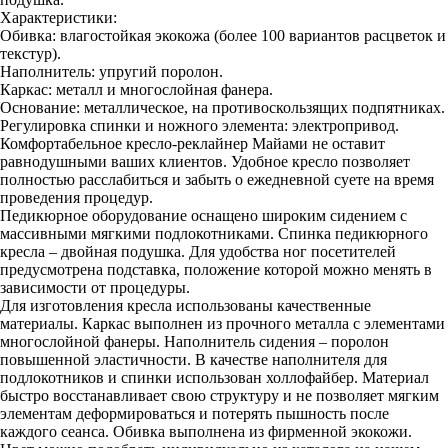
Характеристики:
Обивка: влагостойкая экокожа (более 100 вариантов расцветок и
текстур).
Наполнитель: упругий поролон.
Каркас: металл и многослойная фанера.
Основание: металлическое, на противоскользящих подпятниках.
Регулировка спинки и ножного элемента: электропривод.
Комфортабельное кресло-реклайнер Майами не оставит
равнодушными ваших клиентов. Удобное кресло позволяет
полностью расслабиться и забыть о ежедневной суете на время
проведения процедур.
Педикюрное оборудование оснащено широким сидением с
массивными мягкими подлокотниками. Спинка педикюрного
кресла – двойная подушка. Для удобства ног посетителей
предусмотрена подставка, положение которой можно менять в
зависимости от процедуры.
Для изготовления кресла использованы качественные
материалы. Каркас выполнен из прочного металла с элементами
многослойной фанеры. Наполнитель сидения – поролон
повышенной эластичности. В качестве наполнителя для
подлокотников и спинки использован холлофайбер. Материал
быстро восстанавливает свою структуру и не позволяет мягким
элементам деформироваться и потерять пышность после
каждого сеанса. Обивка выполнена из фирменной экокожи.