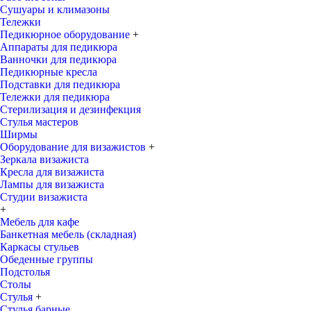
Сушуары и климазоны
Тележки
Педикюрное оборудование
+
Аппараты для педикюра
Ванночки для педикюра
Педикюрные кресла
Подставки для педикюра
Тележки для педикюра
Стерилизация и дезинфекция
Стулья мастеров
Ширмы
Оборудование для визажистов
+
Зеркала визажиста
Кресла для визажиста
Лампы для визажиста
Студии визажиста
+
Мебель для кафе
Банкетная мебель (складная)
Каркасы стульев
Обеденные группы
Подстолья
Столы
Стулья
+
Стулья барные