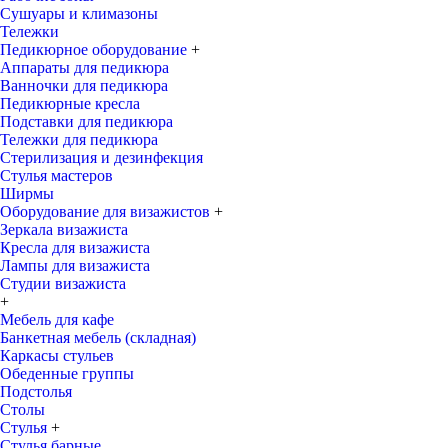
Сушуары и климазоны
Тележки
Педикюрное оборудование
+
Аппараты для педикюра
Ванночки для педикюра
Педикюрные кресла
Подставки для педикюра
Тележки для педикюра
Стерилизация и дезинфекция
Стулья мастеров
Ширмы
Оборудование для визажистов
+
Зеркала визажиста
Кресла для визажиста
Лампы для визажиста
Студии визажиста
+
Мебель для кафе
Банкетная мебель (складная)
Каркасы стульев
Обеденные группы
Подстолья
Столы
Стулья
+
Стулья барные