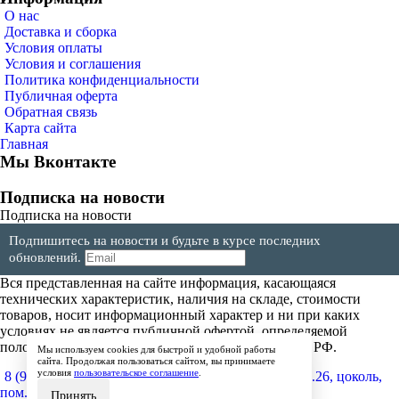
О нас
Доставка и сборка
Условия оплаты
Условия и соглашения
Политика конфиденциальности
Публичная оферта
Обратная связь
Карта сайта
Главная
Мы Вконтакте
Подписка на новости
Подписка на новости
Подпишитесь на новости и будьте в курсе последних
обновлений.
Вся представленная на сайте информация, касающаяся
технических характеристик, наличия на складе, стоимости
товаров, носит информационный характер и ни при каких
условиях не является публичной офертой, определяемой
положениями Статьи 437(2) Гражданского кодекса РФ.
Мы используем cookies для быстрой и удобной работы
сайта. Продолжая пользоваться сайтом, вы принимаете
условия
пользовательское соглашение
.
8 (904) 257-64-64
600017, г.Владимир, ул. Мира, д.26, цоколь,
пом.4
Принять