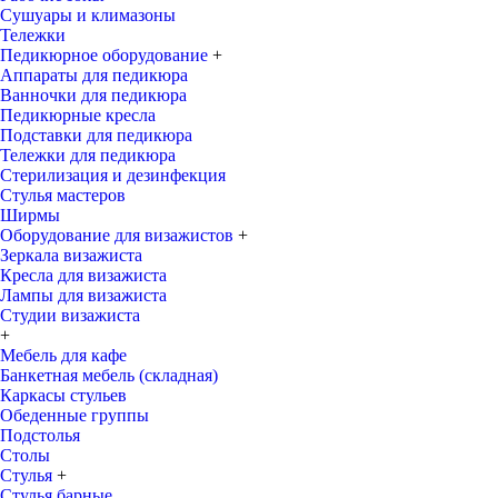
Сушуары и климазоны
Тележки
Педикюрное оборудование
+
Аппараты для педикюра
Ванночки для педикюра
Педикюрные кресла
Подставки для педикюра
Тележки для педикюра
Стерилизация и дезинфекция
Стулья мастеров
Ширмы
Оборудование для визажистов
+
Зеркала визажиста
Кресла для визажиста
Лампы для визажиста
Студии визажиста
+
Мебель для кафе
Банкетная мебель (складная)
Каркасы стульев
Обеденные группы
Подстолья
Столы
Стулья
+
Стулья барные