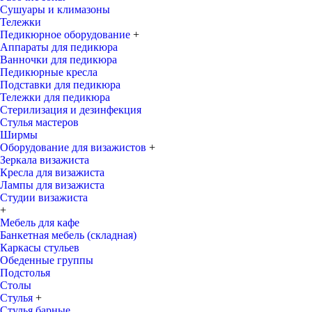
Сушуары и климазоны
Тележки
Педикюрное оборудование
+
Аппараты для педикюра
Ванночки для педикюра
Педикюрные кресла
Подставки для педикюра
Тележки для педикюра
Стерилизация и дезинфекция
Стулья мастеров
Ширмы
Оборудование для визажистов
+
Зеркала визажиста
Кресла для визажиста
Лампы для визажиста
Студии визажиста
+
Мебель для кафе
Банкетная мебель (складная)
Каркасы стульев
Обеденные группы
Подстолья
Столы
Стулья
+
Стулья барные