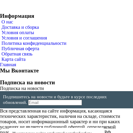
Информация
О нас
Доставка и сборка
Условия оплаты
Условия и соглашения
Политика конфиденциальности
Публичная оферта
Обратная связь
Карта сайта
Главная
Мы Вконтакте
Подписка на новости
Подписка на новости
Подпишитесь на новости и будьте в курсе последних
обновлений.
Вся представленная на сайте информация, касающаяся
технических характеристик, наличия на складе, стоимости
товаров, носит информационный характер и ни при каких
условиях не является публичной офертой, определяемой
положениями Статьи 437(2) Гражданского кодекса РФ.