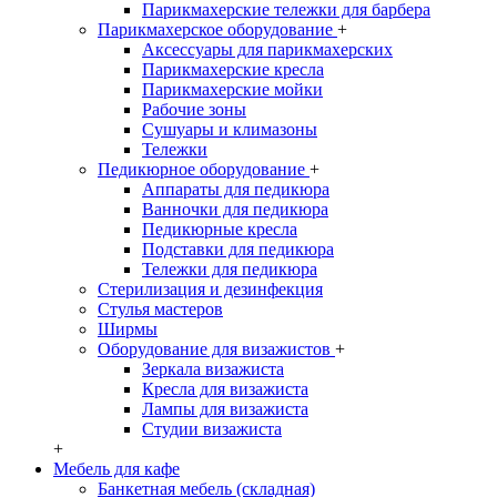
Парикмахерские тележки для барбера
Парикмахерское оборудование
+
Аксессуары для парикмахерских
Парикмахерские кресла
Парикмахерские мойки
Рабочие зоны
Сушуары и климазоны
Тележки
Педикюрное оборудование
+
Аппараты для педикюра
Ванночки для педикюра
Педикюрные кресла
Подставки для педикюра
Тележки для педикюра
Стерилизация и дезинфекция
Стулья мастеров
Ширмы
Оборудование для визажистов
+
Зеркала визажиста
Кресла для визажиста
Лампы для визажиста
Студии визажиста
+
Мебель для кафе
Банкетная мебель (складная)