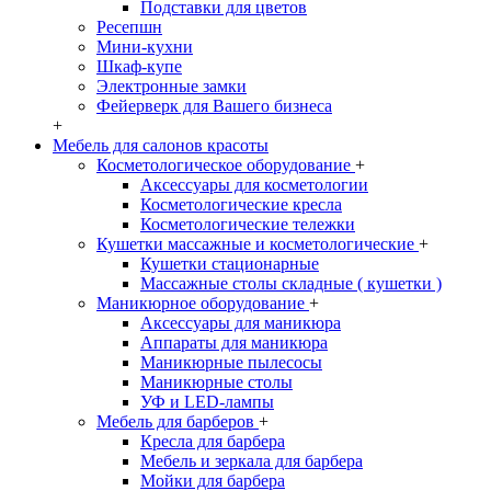
Подставки для цветов
Ресепшн
Мини-кухни
Шкаф-купе
Электронные замки
Фейерверк для Вашего бизнеса
+
Мебель для салонов красоты
Косметологическое оборудование
+
Аксессуары для косметологии
Косметологические кресла
Косметологические тележки
Кушетки массажные и косметологические
+
Кушетки стационарные
Массажные столы складные ( кушетки )
Маникюрное оборудование
+
Аксессуары для маникюра
Аппараты для маникюра
Маникюрные пылесосы
Маникюрные столы
УФ и LED-лампы
Мебель для барберов
+
Кресла для барбера
Мебель и зеркала для барбера
Мойки для барбера