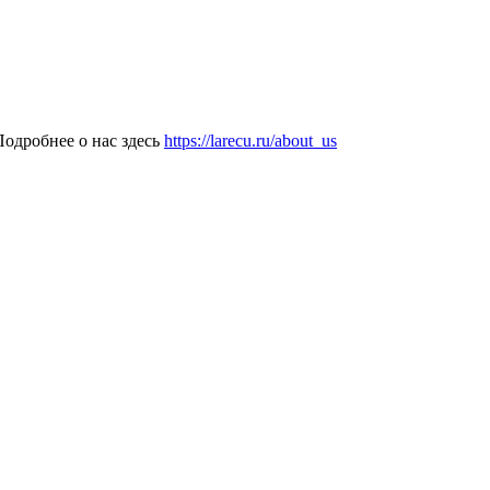
одробнее о нас здесь
https://larecu.ru/about_us