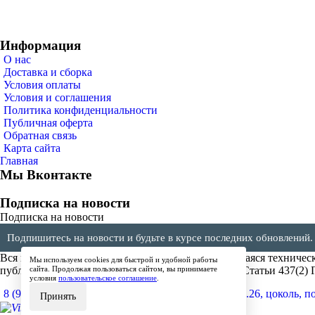
Информация
О нас
Доставка и сборка
Условия оплаты
Условия и соглашения
Политика конфиденциальности
Публичная оферта
Обратная связь
Карта сайта
Главная
Мы Вконтакте
Подписка на новости
Подписка на новости
Подпишитесь на новости и будьте в курсе последних обновлений.
Вся представленная на сайте информация, касающаяся техническ
Мы используем cookies для быстрой и удобной работы
публичной офертой, определяемой положениями Статьи 437(2) 
сайта. Продолжая пользоваться сайтом, вы принимаете
условия
пользовательское соглашение
.
8 (904) 257-64-64
600017, г.Владимир, ул. Мира, д.26, цоколь, п
Принять