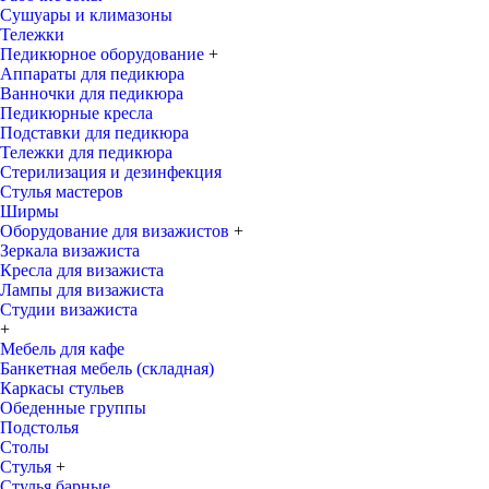
Сушуары и климазоны
Тележки
Педикюрное оборудование
+
Аппараты для педикюра
Ванночки для педикюра
Педикюрные кресла
Подставки для педикюра
Тележки для педикюра
Стерилизация и дезинфекция
Стулья мастеров
Ширмы
Оборудование для визажистов
+
Зеркала визажиста
Кресла для визажиста
Лампы для визажиста
Студии визажиста
+
Мебель для кафе
Банкетная мебель (складная)
Каркасы стульев
Обеденные группы
Подстолья
Столы
Стулья
+
Стулья барные