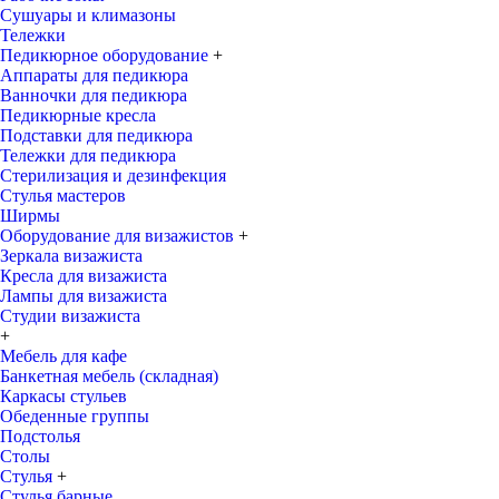
Сушуары и климазоны
Тележки
Педикюрное оборудование
+
Аппараты для педикюра
Ванночки для педикюра
Педикюрные кресла
Подставки для педикюра
Тележки для педикюра
Стерилизация и дезинфекция
Стулья мастеров
Ширмы
Оборудование для визажистов
+
Зеркала визажиста
Кресла для визажиста
Лампы для визажиста
Студии визажиста
+
Мебель для кафе
Банкетная мебель (складная)
Каркасы стульев
Обеденные группы
Подстолья
Столы
Стулья
+
Стулья барные