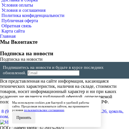
Условия оплаты
Условия и соглашения
Политика конфиденциальности
Публичная оферта
Обратная связь
Карта сайта
Главная
Мы Вконтакте
Подписка на новости
Подписка на новости
Подпишитесь на новости и будьте в курсе последних
обновлений.
Вся представленная на сайте информация, касающаяся
технических характеристик, наличия на складе, стоимости
товаров, носит информационный характер и ни при каких
условиях не является публичной офертой, определяемой
положениями Статьи 437(2) Гражданского кодекса РФ.
Мы используем cookies для быстрой и удобной работы
сайта. Продолжая пользоваться сайтом, вы принимаете
условия
пользовательское соглашение
.
8 (904) 257-64-64
600017, г.Владимир, ул. Мира, д.26, цоколь,
пом.4
Принять
ООО "Ларец уюта" © 2015-2021