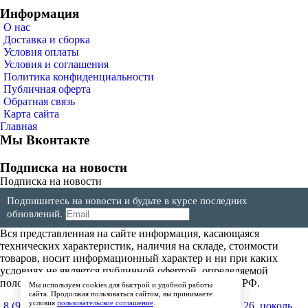
Информация
О нас
Доставка и сборка
Условия оплаты
Условия и соглашения
Политика конфиденциальности
Публичная оферта
Обратная связь
Карта сайта
Главная
Мы Вконтакте
Подписка на новости
Подписка на новости
Подпишитесь на новости и будьте в курсе последних
обновлений.
Вся представленная на сайте информация, касающаяся
технических характеристик, наличия на складе, стоимости
товаров, носит информационный характер и ни при каких
условиях не является публичной офертой, определяемой
положениями Статьи 437(2) Гражданского кодекса РФ.
Мы используем cookies для быстрой и удобной работы
сайта. Продолжая пользоваться сайтом, вы принимаете
условия
пользовательское соглашение
.
8 (904) 257-64-64
600017, г.Владимир, ул. Мира, д.26, цоколь,