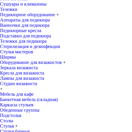
Сушуары и климазоны
Тележки
Педикюрное оборудование
+
Аппараты для педикюра
Ванночки для педикюра
Педикюрные кресла
Подставки для педикюра
Тележки для педикюра
Стерилизация и дезинфекция
Стулья мастеров
Ширмы
Оборудование для визажистов
+
Зеркала визажиста
Кресла для визажиста
Лампы для визажиста
Студии визажиста
+
Мебель для кафе
Банкетная мебель (складная)
Каркасы стульев
Обеденные группы
Подстолья
Столы
Стулья
+
Стулья барные