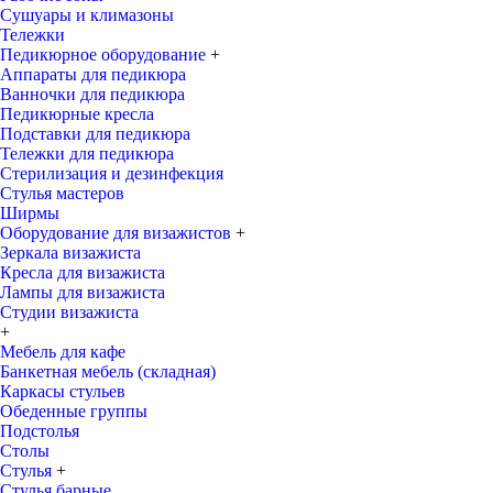
Сушуары и климазоны
Тележки
Педикюрное оборудование
+
Аппараты для педикюра
Ванночки для педикюра
Педикюрные кресла
Подставки для педикюра
Тележки для педикюра
Стерилизация и дезинфекция
Стулья мастеров
Ширмы
Оборудование для визажистов
+
Зеркала визажиста
Кресла для визажиста
Лампы для визажиста
Студии визажиста
+
Мебель для кафе
Банкетная мебель (складная)
Каркасы стульев
Обеденные группы
Подстолья
Столы
Стулья
+
Стулья барные