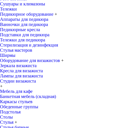
Сушуары и климазоны
Тележки
Педикюрное оборудование
+
Аппараты для педикюра
Ванночки для педикюра
Педикюрные кресла
Подставки для педикюра
Тележки для педикюра
Стерилизация и дезинфекция
Стулья мастеров
Ширмы
Оборудование для визажистов
+
Зеркала визажиста
Кресла для визажиста
Лампы для визажиста
Студии визажиста
+
Мебель для кафе
Банкетная мебель (складная)
Каркасы стульев
Обеденные группы
Подстолья
Столы
Стулья
+
Стулья барные