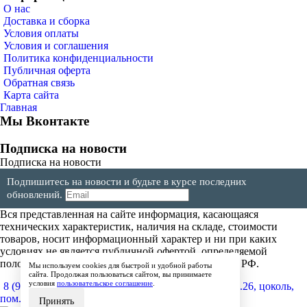
О нас
Доставка и сборка
Условия оплаты
Условия и соглашения
Политика конфиденциальности
Публичная оферта
Обратная связь
Карта сайта
Главная
Мы Вконтакте
Подписка на новости
Подписка на новости
Подпишитесь на новости и будьте в курсе последних
обновлений.
Вся представленная на сайте информация, касающаяся
технических характеристик, наличия на складе, стоимости
товаров, носит информационный характер и ни при каких
условиях не является публичной офертой, определяемой
положениями Статьи 437(2) Гражданского кодекса РФ.
Мы используем cookies для быстрой и удобной работы
сайта. Продолжая пользоваться сайтом, вы принимаете
условия
пользовательское соглашение
.
8 (904) 257-64-64
600017, г.Владимир, ул. Мира, д.26, цоколь,
пом.4
Принять