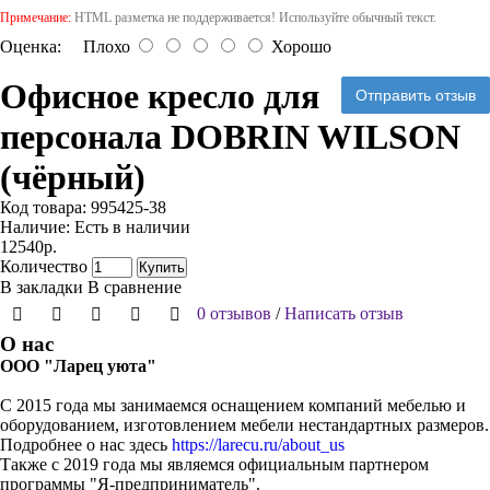
Примечание:
HTML разметка не поддерживается! Используйте обычный текст.
Оценка:
Плохо
Хорошо
Офисное кресло для
Отправить отзыв
персонала DOBRIN WILSON
(чёрный)
Код товара:
995425-38
Наличие:
Есть в наличии
12540р.
Количество
Купить
В закладки
В сравнение
0 отзывов
/
Написать отзыв
О нас
ООО "Ларец уюта"
С 2015 года мы занимаемся оснащением компаний мебелью и
оборудованием, изготовлением мебели нестандартных размеров.
Подробнее о нас здесь
https://larecu.ru/about_us
Также с 2019 года мы являемся официальным партнером
программы "Я-предприниматель".