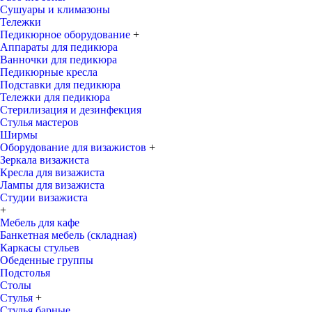
Сушуары и климазоны
Тележки
Педикюрное оборудование
+
Аппараты для педикюра
Ванночки для педикюра
Педикюрные кресла
Подставки для педикюра
Тележки для педикюра
Стерилизация и дезинфекция
Стулья мастеров
Ширмы
Оборудование для визажистов
+
Зеркала визажиста
Кресла для визажиста
Лампы для визажиста
Студии визажиста
+
Мебель для кафе
Банкетная мебель (складная)
Каркасы стульев
Обеденные группы
Подстолья
Столы
Стулья
+
Стулья барные