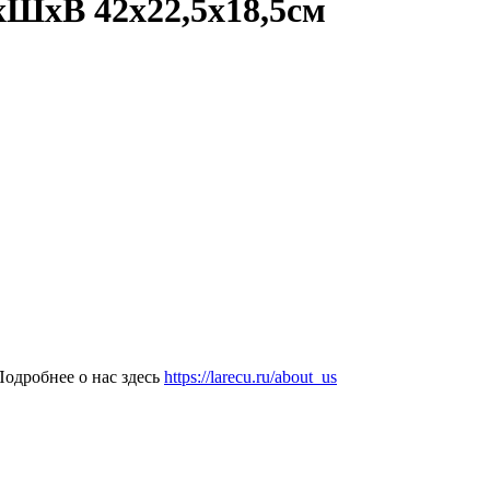
хШхВ 42х22,5х18,5см
одробнее о нас здесь
https://larecu.ru/about_us