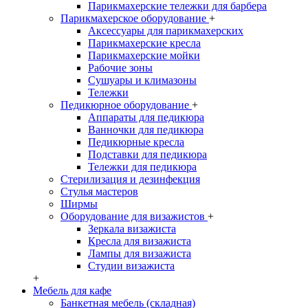
Парикмахерские тележки для барбера
Парикмахерское оборудование
+
Аксессуары для парикмахерских
Парикмахерские кресла
Парикмахерские мойки
Рабочие зоны
Сушуары и климазоны
Тележки
Педикюрное оборудование
+
Аппараты для педикюра
Ванночки для педикюра
Педикюрные кресла
Подставки для педикюра
Тележки для педикюра
Стерилизация и дезинфекция
Стулья мастеров
Ширмы
Оборудование для визажистов
+
Зеркала визажиста
Кресла для визажиста
Лампы для визажиста
Студии визажиста
+
Мебель для кафе
Банкетная мебель (складная)