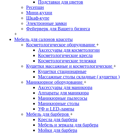
Подставки для цветов
Ресепшн
Мини-кухни
Шкаф-купе
Электронные замки
Фейерверк для Вашего бизнеса
+
Мебель для салонов красоты
Косметологическое оборудование
+
Аксессуары для косметологии
Косметологические кресла
Косметологические тележки
Кушетки массажные и косметологические
+
Кушетки стационарные
Массажные столы складные ( кушетки )
Маникюрное оборудование
+
Аксессуары для маникюра
Аппараты для маникюра
Маникюрные пылесосы
Маникюрные столы
УФ и LED-лампы
Мебель для барберов
+
Кресла для барбера
Мебель и зеркала для барбера
Мойки для барбера